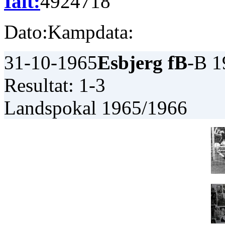
Ialt:
49
24
7
18
Dato:
Kampdata:
31-10-1965
Esbjerg fB
-B 1
Resultat: 1-3
Landspokal 1965/1966