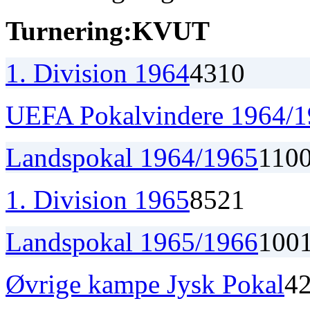
Turnering:
K
V
U
T
1. Division 1964
4
3
1
0
UEFA Pokalvindere 1964/
Landspokal 1964/1965
1
1
0
1. Division 1965
8
5
2
1
Landspokal 1965/1966
1
0
0
Øvrige kampe Jysk Pokal
4