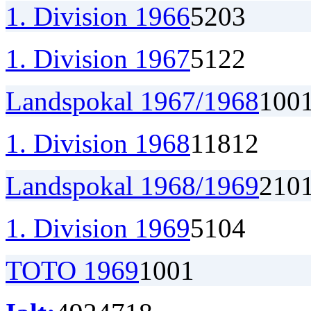
1. Division 1966
5
2
0
3
1. Division 1967
5
1
2
2
Landspokal 1967/1968
1
0
0
1. Division 1968
11
8
1
2
Landspokal 1968/1969
2
1
0
1. Division 1969
5
1
0
4
TOTO 1969
1
0
0
1