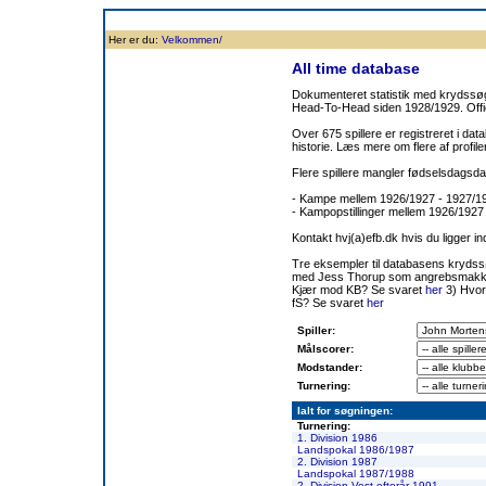
Forside
Klubben
Historie
Truppen
Resultatbørs
Database
Målsc
Her er du:
Velkommen/
All time database
Dokumenteret statistik med krydssøgn
Head-To-Head siden 1928/1929. Offic
Over 675 spillere er registreret i dat
historie. Læs mere om flere af prof
Flere spillere mangler fødselsdagsda
- Kampe mellem 1926/1927 - 1927/
- Kampopstillinger mellem 1926/1927
Kontakt hvj(a)efb.dk hvis du ligger i
Tre eksempler til databasens kryds
med Jess Thorup som angrebsmakk
Kjær mod KB? Se svaret
her
3) Hvor
fS? Se svaret
her
Spiller:
Målscorer:
Modstander:
Turnering:
Ialt for søgningen:
Turnering:
1. Division 1986
Landspokal 1986/1987
2. Division 1987
Landspokal 1987/1988
2. Division Vest efterår 1991