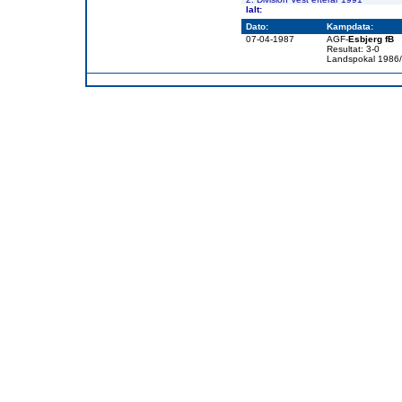
Ialt:
Dato:
Kampdata:
07-04-1987
AGF-
Esbjerg fB
Resultat: 3-0
Landspokal 1986