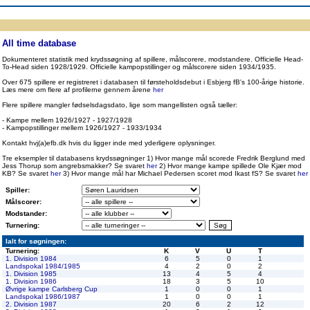
ppen
Resultatbørs
Database
Målscorer
Pokal
Klubstatistik
Europa
A-landsholdet
Å
All time database
Dokumenteret statistik med krydssøgning af spillere, målscorere, modstandere. Officielle Head-
To-Head siden 1928/1929. Officielle kampopstillinger og målscorere siden 1934/1935.
Over 675 spillere er registreret i databasen til førsteholdsdebut i Esbjerg fB's 100-årige historie.
Læs mere om flere af profilerne gennem årene
her
Flere spillere mangler fødselsdagsdato, lige som mangellisten også tæller:
- Kampe mellem 1926/1927 - 1927/1928
- Kampopstillinger mellem 1926/1927 - 1933/1934
Kontakt hvj(a)efb.dk hvis du ligger inde med yderligere oplysninger.
Tre eksempler til databasens krydssøgninger 1) Hvor mange mål scorede Fredrik Berglund med
Jess Thorup som angrebsmakker? Se svaret
her
2) Hvor mange kampe spillede Ole Kjær mod
KB? Se svaret
her
3) Hvor mange mål har Michael Pedersen scoret mod Ikast fS? Se svaret
her
Spiller:
Målscorer:
Modstander:
Turnering:
Ialt for søgningen:
Turnering:
K
V
U
T
1. Division 1984
6
5
0
1
Landspokal 1984/1985
4
2
0
2
1. Division 1985
13
4
5
4
1. Division 1986
18
3
5
10
Øvrige kampe Carlsberg Cup
1
0
0
1
Landspokal 1986/1987
1
0
0
1
2. Division 1987
20
6
2
12