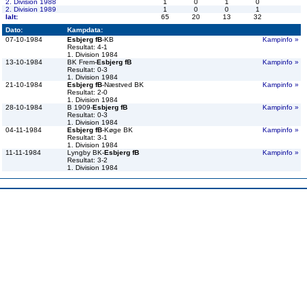
2. Division 1988
1
0
1
0
2. Division 1989
1
0
0
1
Ialt:
65
20
13
32
Dato:
Kampdata:
07-10-1984
Esbjerg fB
-KB
Kampinfo »
Resultat: 4-1
1. Division 1984
13-10-1984
BK Frem-
Esbjerg fB
Kampinfo »
Resultat: 0-3
1. Division 1984
21-10-1984
Esbjerg fB
-Næstved BK
Kampinfo »
Resultat: 2-0
1. Division 1984
28-10-1984
B 1909-
Esbjerg fB
Kampinfo »
Resultat: 0-3
1. Division 1984
04-11-1984
Esbjerg fB
-Køge BK
Kampinfo »
Resultat: 3-1
1. Division 1984
11-11-1984
Lyngby BK-
Esbjerg fB
Kampinfo »
Resultat: 3-2
1. Division 1984