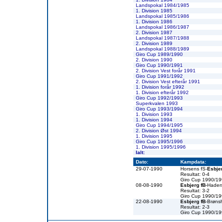
Landspokal 1984/1985
1. Division 1985
Landspokal 1985/1986
1. Division 1986
Landspokal 1986/1987
2. Division 1987
Landspokal 1987/1988
2. Division 1989
Landspokal 1988/1989
Giro Cup 1989/1990
2. Division 1990
Giro Cup 1990/1991
2. Division Vest forår 1991
Giro Cup 1991/1992
2. Division Vest efterår 1991
1. Division forår 1992
1. Division efterår 1992
Giro Cup 1992/1993
Superkvalen 1993
Giro Cup 1993/1994
1. Division 1993
1. Division 1994
Giro Cup 1994/1995
2. Division Øst 1994
1. Division 1995
Giro Cup 1995/1996
1. Division 1995/1996
Ialt:
Dato:
Kampdata:
29-07-1990
Horsens fS-
Esbje
Resultat: 0-4
Giro Cup 1990/1
08-08-1990
Esbjerg fB
-Hader
Resultat: 3-2
Giro Cup 1990/1
22-08-1990
Esbjerg fB
-Brøns
Resultat: 2-3
Giro Cup 1990/1