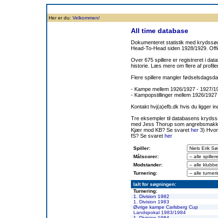
Forside
Klubben
Historie
Truppen
Resultatbørs
Database
Målsc
Her er du:
Velkommen/
All time database
Dokumenteret statistik med krydssøgn
Head-To-Head siden 1928/1929. Offic
Over 675 spillere er registreret i dat
historie. Læs mere om flere af prof
Flere spillere mangler fødselsdagsda
- Kampe mellem 1926/1927 - 1927/
- Kampopstillinger mellem 1926/1927
Kontakt hvj(a)efb.dk hvis du ligger i
Tre eksempler til databasens kryds
med Jess Thorup som angrebsmakk
Kjær mod KB? Se svaret
her
3) Hvor
fS? Se svaret
her
Spiller:
Målscorer:
Modstander:
Turnering:
Ialt for søgningen:
Turnering:
1. Division 1982
1. Division 1983
Øvrige kampe Carlsberg Cup
Landspokal 1983/1984
1. Division 1984