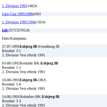
1. Division 1995
14
8
2
4
Giro Cup 1995/1996
4
3
0
1
1. Division 1995/1996
13
6
3
4
Ialt:
357
155
76
126
Dato:
Kampdata:
27-07-1991
Esbjerg fB
-Svendborg fB
Resultat: 3-1
2. Division Vest efterår 1991
03-08-1991
Roskilde BK-
Esbjerg fB
Resultat: 1-1
2. Division Vest efterår 1991
10-08-1991
Esbjerg fB
-OKS
Resultat: 1-0
2. Division Vest efterår 1991
14-08-1991
Holstebro BK-
Esbjerg fB
Resultat: 3-3
2. Division Vest efterår 1991