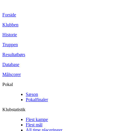
Forside
Klubben
Historie
Truppen
Resultatbørs
Database
Målscorer
Pokal
Sæson
Pokalfinaler
Klubstatistik
Flest kampe
Flest mål
All time placeringer