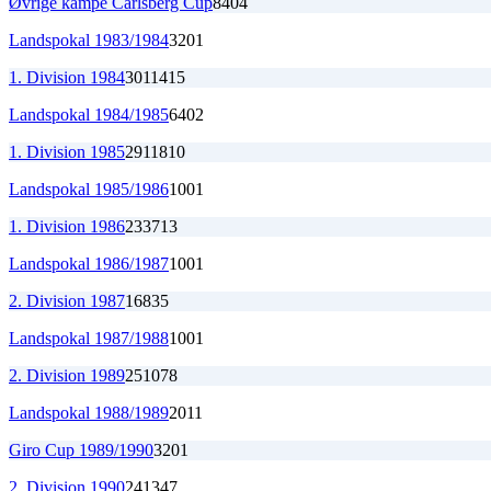
Øvrige kampe Carlsberg Cup
8
4
0
4
Landspokal 1983/1984
3
2
0
1
1. Division 1984
30
11
4
15
Landspokal 1984/1985
6
4
0
2
1. Division 1985
29
11
8
10
Landspokal 1985/1986
1
0
0
1
1. Division 1986
23
3
7
13
Landspokal 1986/1987
1
0
0
1
2. Division 1987
16
8
3
5
Landspokal 1987/1988
1
0
0
1
2. Division 1989
25
10
7
8
Landspokal 1988/1989
2
0
1
1
Giro Cup 1989/1990
3
2
0
1
2. Division 1990
24
13
4
7