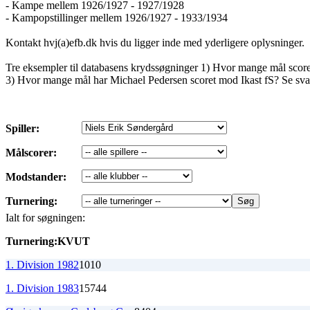
- Kampe mellem 1926/1927 - 1927/1928
- Kampopstillinger mellem 1926/1927 - 1933/1934
Kontakt hvj(a)efb.dk hvis du ligger inde med yderligere oplysninger.
Tre eksempler til databasens krydssøgninger 1) Hvor mange mål sco
3) Hvor mange mål har Michael Pedersen scoret mod Ikast fS? Se sva
Spiller:
Målscorer:
Modstander:
Turnering:
Ialt for søgningen:
Turnering:
K
V
U
T
1. Division 1982
1
0
1
0
1. Division 1983
15
7
4
4