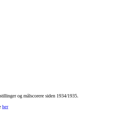
tillinger og målscorere siden 1934/1935.
ne
her