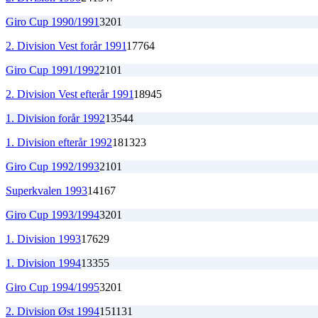
Giro Cup 1990/1991
3
2
0
1
2. Division Vest forår 1991
17
7
6
4
Giro Cup 1991/1992
2
1
0
1
2. Division Vest efterår 1991
18
9
4
5
1. Division forår 1992
13
5
4
4
1. Division efterår 1992
18
13
2
3
Giro Cup 1992/1993
2
1
0
1
Superkvalen 1993
14
1
6
7
Giro Cup 1993/1994
3
2
0
1
1. Division 1993
17
6
2
9
1. Division 1994
13
3
5
5
Giro Cup 1994/1995
3
2
0
1
2. Division Øst 1994
15
11
3
1