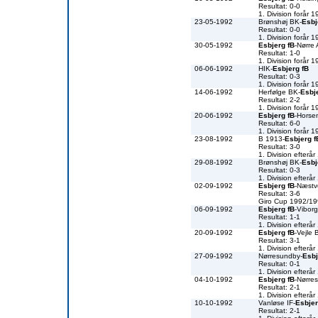
Resultat: 0-0
1. Division forår 
23-05-1992
Brønshøj BK-
Esbj
Resultat: 0-0
1. Division forår 
30-05-1992
Esbjerg fB
-Nørre
Resultat: 1-0
1. Division forår 
06-06-1992
HIK-
Esbjerg fB
Resultat: 0-3
1. Division forår 
14-06-1992
Herfølge BK-
Esbj
Resultat: 2-2
1. Division forår 
20-06-1992
Esbjerg fB
-Horse
Resultat: 6-0
1. Division forår 
23-08-1992
B 1913-
Esbjerg f
Resultat: 3-0
1. Division efterå
29-08-1992
Brønshøj BK-
Esbj
Resultat: 0-3
1. Division efterå
02-09-1992
Esbjerg fB
-Næst
Resultat: 3-6
Giro Cup 1992/1
06-09-1992
Esbjerg fB
-Vibor
Resultat: 1-1
1. Division efterå
20-09-1992
Esbjerg fB
-Vejle 
Resultat: 3-1
1. Division efterå
27-09-1992
Nørresundby-
Esbj
Resultat: 0-1
1. Division efterå
04-10-1992
Esbjerg fB
-Nørre
Resultat: 2-1
1. Division efterå
10-10-1992
Vanløse IF-
Esbjer
Resultat: 2-1