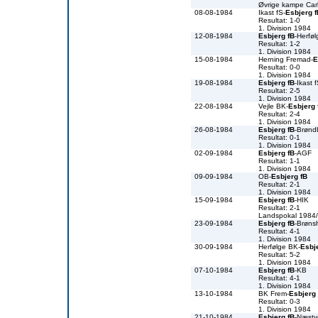
Øvrige kampe Car
08-08-1984
Ikast fS-
Esbjerg f
Resultat: 1-0
1. Division 1984
12-08-1984
Esbjerg fB
-Herfø
Resultat: 1-2
1. Division 1984
15-08-1984
Herning Fremad-
E
Resultat: 0-0
1. Division 1984
19-08-1984
Esbjerg fB
-Ikast 
Resultat: 2-5
1. Division 1984
22-08-1984
Vejle BK-
Esbjerg 
Resultat: 2-4
1. Division 1984
26-08-1984
Esbjerg fB
-Brønd
Resultat: 0-1
1. Division 1984
02-09-1984
Esbjerg fB
-AGF
Resultat: 1-1
1. Division 1984
09-09-1984
OB-
Esbjerg fB
Resultat: 2-1
1. Division 1984
15-09-1984
Esbjerg fB
-HIK
Resultat: 2-1
Landspokal 1984
23-09-1984
Esbjerg fB
-Brøns
Resultat: 4-1
1. Division 1984
30-09-1984
Herfølge BK-
Esbj
Resultat: 5-2
1. Division 1984
07-10-1984
Esbjerg fB
-KB
Resultat: 4-1
1. Division 1984
13-10-1984
BK Frem-
Esbjerg 
Resultat: 0-3
1. Division 1984
21-10-1984
Esbjerg fB
-Næst