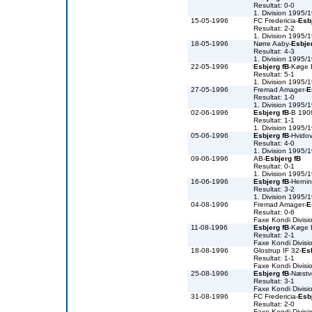
Resultat: 0-0
1. Division 1995/
15-05-1996
FC Fredericia-
Esb
Resultat: 2-2
1. Division 1995/
18-05-1996
Nørre Aaby-
Esbje
Resultat: 4-3
1. Division 1995/
22-05-1996
Esbjerg fB
-Køge
Resultat: 5-1
1. Division 1995/
27-05-1996
Fremad Amager-
E
Resultat: 1-0
1. Division 1995/
02-06-1996
Esbjerg fB
-B 190
Resultat: 1-1
1. Division 1995/
05-06-1996
Esbjerg fB
-Hvidov
Resultat: 4-0
1. Division 1995/
09-06-1996
AB-
Esbjerg fB
Resultat: 0-1
1. Division 1995/
16-06-1996
Esbjerg fB
-Herni
Resultat: 3-2
1. Division 1995/
04-08-1996
Fremad Amager-
E
Resultat: 0-6
Faxe Kondi Divis
11-08-1996
Esbjerg fB
-Køge
Resultat: 2-1
Faxe Kondi Divis
18-08-1996
Glostrup IF 32-
Es
Resultat: 1-1
Faxe Kondi Divis
25-08-1996
Esbjerg fB
-Næst
Resultat: 3-1
Faxe Kondi Divis
31-08-1996
FC Fredericia-
Esb
Resultat: 2-0
Faxe Kondi Divis