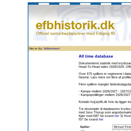
Forside
Klubben
Historie
Truppen
Resultatbørs
Database
Målsc
Her er du:
Velkommen/
All time database
Dokumenteret statistik med krydssøgn
Head-To-Head siden 1928/1929. Offic
Over 675 spillere er registreret i dat
historie. Læs mere om flere af prof
Flere spillere mangler fødselsdagsda
- Kampe mellem 1926/1927 - 1927/
- Kampopstillinger mellem 1926/1927
Kontakt hvj(a)efb.dk hvis du ligger i
Tre eksempler til databasens kryds
med Jess Thorup som angrebsmakk
Kjær mod KB? Se svaret
her
3) Hvor
fS? Se svaret
her
Spiller: