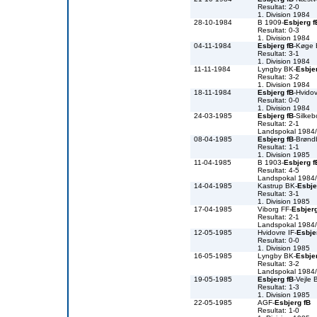
Resultat: 2-0
1. Division 1984
28-10-1984
B 1909-
Esbjerg f
Resultat: 0-3
1. Division 1984
04-11-1984
Esbjerg fB
-Køge
Resultat: 3-1
1. Division 1984
11-11-1984
Lyngby BK-
Esbje
Resultat: 3-2
1. Division 1984
18-11-1984
Esbjerg fB
-Hvidov
Resultat: 0-0
1. Division 1984
24-03-1985
Esbjerg fB
-Silkeb
Resultat: 2-1
Landspokal 1984
08-04-1985
Esbjerg fB
-Brønd
Resultat: 1-1
1. Division 1985
11-04-1985
B 1903-
Esbjerg f
Resultat: 4-5
Landspokal 1984
14-04-1985
Kastrup BK-
Esbje
Resultat: 3-1
1. Division 1985
17-04-1985
Viborg FF-
Esbjerg
Resultat: 2-1
Landspokal 1984
12-05-1985
Hvidovre IF-
Esbje
Resultat: 0-0
1. Division 1985
16-05-1985
Lyngby BK-
Esbje
Resultat: 3-2
Landspokal 1984
19-05-1985
Esbjerg fB
-Vejle 
Resultat: 1-3
1. Division 1985
22-05-1985
AGF-
Esbjerg fB
Resultat: 1-0