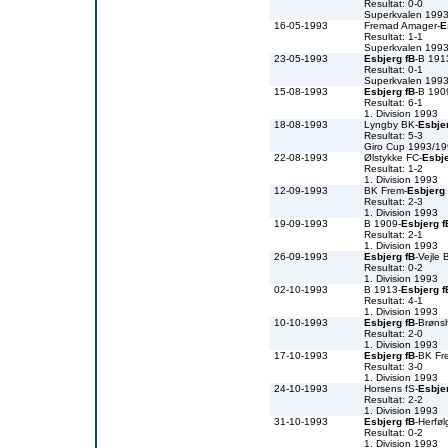
Resultat: 0-0
Superkvalen 199
16-05-1993
Fremad Amager-
E
Resultat: 1-1
Superkvalen 199
23-05-1993
Esbjerg fB
-B 191
Resultat: 0-1
Superkvalen 199
15-08-1993
Esbjerg fB
-B 190
Resultat: 6-1
1. Division 1993
18-08-1993
Lyngby BK-
Esbje
Resultat: 5-3
Giro Cup 1993/1
22-08-1993
Ølstykke FC-
Esbje
Resultat: 1-2
1. Division 1993
12-09-1993
BK Frem-
Esbjerg 
Resultat: 2-3
1. Division 1993
19-09-1993
B 1909-
Esbjerg f
Resultat: 2-1
1. Division 1993
26-09-1993
Esbjerg fB
-Vejle 
Resultat: 0-2
1. Division 1993
02-10-1993
B 1913-
Esbjerg f
Resultat: 4-1
1. Division 1993
10-10-1993
Esbjerg fB
-Brøns
Resultat: 2-0
1. Division 1993
17-10-1993
Esbjerg fB
-BK Fr
Resultat: 3-0
1. Division 1993
24-10-1993
Horsens fS-
Esbje
Resultat: 2-2
1. Division 1993
31-10-1993
Esbjerg fB
-Herfø
Resultat: 0-2
1. Division 1993