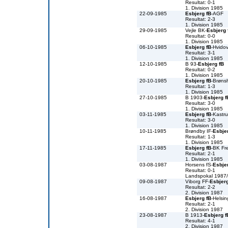
Resultat: 0-1
1. Division 1985
22-09-1985
Esbjerg fB
-AGF
Resultat: 2-3
1. Division 1985
29-09-1985
Vejle BK-
Esbjerg 
Resultat: 0-0
1. Division 1985
06-10-1985
Esbjerg fB
-Hvidov
Resultat: 3-1
1. Division 1985
12-10-1985
B 93-
Esbjerg fB
Resultat: 0-2
1. Division 1985
20-10-1985
Esbjerg fB
-Brøns
Resultat: 1-3
1. Division 1985
27-10-1985
B 1903-
Esbjerg f
Resultat: 3-0
1. Division 1985
03-11-1985
Esbjerg fB
-Kastr
Resultat: 3-0
1. Division 1985
10-11-1985
Brøndby IF-
Esbje
Resultat: 1-3
1. Division 1985
17-11-1985
Esbjerg fB
-BK Fr
Resultat: 2-1
1. Division 1985
03-08-1987
Horsens fS-
Esbje
Resultat: 0-1
Landspokal 1987
09-08-1987
Viborg FF-
Esbjerg
Resultat: 2-2
2. Division 1987
16-08-1987
Esbjerg fB
-Helsin
Resultat: 2-1
2. Division 1987
23-08-1987
B 1913-
Esbjerg f
Resultat: 4-1
2. Division 1987