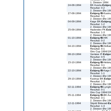
1. Division 1994
24-08-1994
BK Avarta-
Esbjer
Resultat: 0-2
2. Division Øst 19
27-08-1994
Esbjerg fB
-Kastr
Resultat: 5-1
2. Division Øst 19
04-09-1994
Køge BK-
Esbjerg
Resultat: 1-2
2. Division Øst 19
25-09-1994
Haderslev FK-
Esb
Resultat: 1-3
2. Division Øst 19
01-10-1994
Esbjerg fB
-HIK
Resultat: 0-2
2. Division Øst 19
04-10-1994
Esbjerg fB
-Holbæ
Resultat: 4-1
Giro Cup 1994/1
08-10-1994
Vanløse IF-
Esbjer
Resultat: 0-5
2. Division Øst 19
15-10-1994
Esbjerg fB
-Helsin
Resultat: 3-1
2. Division Øst 19
22-10-1994
Esbjerg fB
-Køge
Resultat: 1-1
2. Division Øst 19
29-10-1994
Kastrup BK-
Esbje
Resultat: 1-3
2. Division Øst 19
02-11-1994
Esbjerg fB
-Lyngb
Resultat: 0-1
Giro Cup 1994/1
05-11-1994
Esbjerg fB
-BK Av
Resultat: 3-1
2. Division Øst 19
12-11-1994
Skjold Birkerød-
Es
Resultat: 1-3
2. Division Øst 19