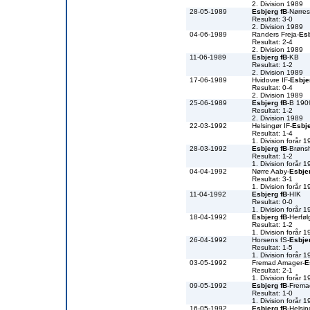
2. Division 1989
28-05-1989
Esbjerg fB
-Nørre
Resultat: 3-0
2. Division 1989
04-06-1989
Randers Freja-
Esb
Resultat: 2-4
2. Division 1989
11-06-1989
Esbjerg fB
-KB
Resultat: 1-2
2. Division 1989
17-06-1989
Hvidovre IF-
Esbje
Resultat: 0-4
2. Division 1989
25-06-1989
Esbjerg fB
-B 190
Resultat: 1-2
2. Division 1989
22-03-1992
Helsingør IF-
Esbje
Resultat: 1-4
1. Division forår 
28-03-1992
Esbjerg fB
-Brøns
Resultat: 1-2
1. Division forår 
04-04-1992
Nørre Aaby-
Esbje
Resultat: 3-1
1. Division forår 
11-04-1992
Esbjerg fB
-HIK
Resultat: 0-0
1. Division forår 
18-04-1992
Esbjerg fB
-Herfø
Resultat: 1-2
1. Division forår 
26-04-1992
Horsens fS-
Esbje
Resultat: 1-5
1. Division forår 
03-05-1992
Fremad Amager-
E
Resultat: 2-1
1. Division forår 
09-05-1992
Esbjerg fB
-Frema
Resultat: 1-0
1. Division forår 
16-05-1992
Esbjerg fB
-Helsin