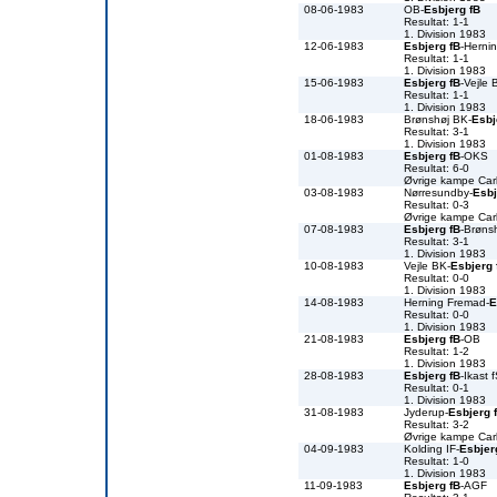
08-06-1983
OB-
Esbjerg fB
Resultat: 1-1
1. Division 1983
12-06-1983
Esbjerg fB
-Herni
Resultat: 1-1
1. Division 1983
15-06-1983
Esbjerg fB
-Vejle 
Resultat: 1-1
1. Division 1983
18-06-1983
Brønshøj BK-
Esbj
Resultat: 3-1
1. Division 1983
01-08-1983
Esbjerg fB
-OKS
Resultat: 6-0
Øvrige kampe Car
03-08-1983
Nørresundby-
Esbj
Resultat: 0-3
Øvrige kampe Car
07-08-1983
Esbjerg fB
-Brøns
Resultat: 3-1
1. Division 1983
10-08-1983
Vejle BK-
Esbjerg 
Resultat: 0-0
1. Division 1983
14-08-1983
Herning Fremad-
E
Resultat: 0-0
1. Division 1983
21-08-1983
Esbjerg fB
-OB
Resultat: 1-2
1. Division 1983
28-08-1983
Esbjerg fB
-Ikast 
Resultat: 0-1
1. Division 1983
31-08-1983
Jyderup-
Esbjerg 
Resultat: 3-2
Øvrige kampe Car
04-09-1983
Kolding IF-
Esbjer
Resultat: 1-0
1. Division 1983
11-09-1983
Esbjerg fB
-AGF