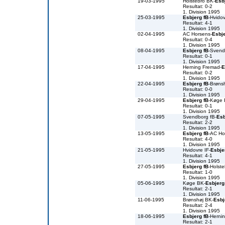
19-03-1995
Holstebro BK-
Esb
Resultat: 0-2
1. Division 1995
25-03-1995
Esbjerg fB
-Hvidov
Resultat: 4-1
1. Division 1995
02-04-1995
AC Horsens-
Esbje
Resultat: 0-4
1. Division 1995
08-04-1995
Esbjerg fB
-Svend
Resultat: 0-1
1. Division 1995
17-04-1995
Herning Fremad-
E
Resultat: 0-2
1. Division 1995
22-04-1995
Esbjerg fB
-Brøns
Resultat: 0-0
1. Division 1995
29-04-1995
Esbjerg fB
-Køge
Resultat: 0-1
1. Division 1995
07-05-1995
Svendborg fB-
Esb
Resultat: 2-2
1. Division 1995
13-05-1995
Esbjerg fB
-AC Ho
Resultat: 4-0
1. Division 1995
21-05-1995
Hvidovre IF-
Esbje
Resultat: 4-1
1. Division 1995
27-05-1995
Esbjerg fB
-Holst
Resultat: 1-0
1. Division 1995
05-06-1995
Køge BK-
Esbjerg
Resultat: 2-1
1. Division 1995
11-06-1995
Brønshøj BK-
Esbj
Resultat: 2-4
1. Division 1995
18-06-1995
Esbjerg fB
-Herni
Resultat: 2-1