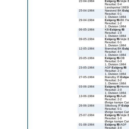
22-04-1984
Esbjerg fB
-Vejle 
Resultat: 0-4
Landspokal 1983
25-04-1984
Næstved BK-
Esbj
Resultat: 0-1
1. Division 1984
29-04-1984
Esbjerg fB
-BK Fr
Resultat: 1-2
1. Division 1984
06-05-1984
KB-
Esbjerg fB
Resultat: 1-0
1. Division 1984
09-05-1984
Esbjerg fB
-Vejle 
Resultat: 0-1
1. Division 1984
12-05-1984
Brønshøj BK-
Esbj
Resultat: 4-0
1. Division 1984
20-05-1984
Esbjerg fB
-OB
Resultat: 0-3
1. Division 1984
23-05-1984
AGF-
Esbjerg fB
Resultat: 2-1
1. Division 1984
27-05-1984
Brøndby IF-
Esbje
Resultat: 3-2
1. Division 1984
03-06-1984
Esbjerg fB
-Herni
Resultat: 2-0
1. Division 1984
13-06-1984
Esbjerg fB
-AaB
Resultat: 2-2
Øvrige kampe Car
26-06-1984
Silkeborg IF-
Esbje
Resultat: 0-1
Øvrige kampe Car
25-07-1984
Esbjerg fB
-Vejle 
Resultat: 1-0
Øvrige kampe Car
01-08-1984
Esbjerg fB
-AGF
Resultat: 3-4