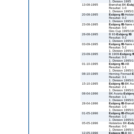
1. Division 1995
13-08-1995
Brønshøj BK-
Esbj
Resultat: 1-0
1. Division 1995/
20-08-1995
Esbjerg fB
-Holst
Resultat: 0-2
1. Division 1995/
23-08-1995
Esbjerg fB
-Nørre
Resultat: 5-0
Giro Cup 1995/1
26-08-1995
B 93-
Esbjerg fB
Resultat: 0-2
1. Division 1995/
03-09-1995
Esbjerg fB
-Nørre
Resultat: 5-2
1. Division 1995/
23-09-1995
B 1909-
Esbjerg f
Resultat: 0-3
1. Division 1995/
01-10-1995
Esbjerg fB
-AB
Resultat: 1-1
1. Division 1995/
08-10-1995
Herning Fremad-
E
Resultat: 3-1
1. Division 1995/
15-10-1995
Esbjerg fB
-BK Av
Resultat: 2-1
1. Division 1995/
08-04-1996
BK Avarta-
Esbjer
Resultat: 1-1
1. Division 1995/
28-04-1996
Esbjerg fB
-Brøns
Resultat: 1-0
1. Division 1995/
01-05-1996
Esbjerg fB
-Ølsty
Resultat: 1-2
1. Division 1995/
05-05-1996
Holstebro BK-
Esb
Resultat: 0-0
1. Division 1995/
12-05-1996
Esbjerg fB
-B 93