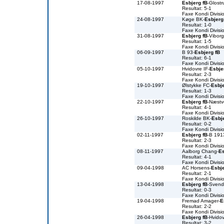
17-08-1997
Esbjerg fB
-Glostr
Resultat: 5-1
Faxe Kondi Divis
24-08-1997
Køge BK-
Esbjerg
Resultat: 1-0
Faxe Kondi Divis
31-08-1997
Esbjerg fB
-Vibor
Resultat: 1-5
Faxe Kondi Divis
06-09-1997
B 93-
Esbjerg fB
Resultat: 6-1
Faxe Kondi Divis
05-10-1997
Hvidovre IF-
Esbje
Resultat: 2-3
Faxe Kondi Divis
19-10-1997
Ølstykke FC-
Esbje
Resultat: 1-3
Faxe Kondi Divis
22-10-1997
Esbjerg fB
-Næst
Resultat: 4-1
Faxe Kondi Divis
26-10-1997
Roskilde BK-
Esbj
Resultat: 0-2
Faxe Kondi Divis
02-11-1997
Esbjerg fB
-B 191
Resultat: 2-3
Faxe Kondi Divis
08-11-1997
Aalborg Chang-
Es
Resultat: 4-1
Faxe Kondi Divis
09-04-1998
AC Horsens-
Esbje
Resultat: 2-1
Faxe Kondi Divis
13-04-1998
Esbjerg fB
-Svend
Resultat: 0-3
Faxe Kondi Divis
19-04-1998
Fremad Amager-
E
Resultat: 2-2
Faxe Kondi Divis
26-04-1998
Esbjerg fB
-Hvidov
Resultat: 3-2