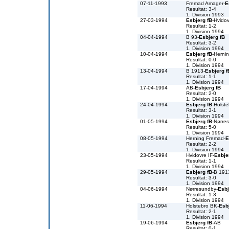
07-11-1993
Fremad Amager-
E
Resultat: 3-4
1. Division 1993
27-03-1994
Esbjerg fB
-Hvidov
Resultat: 1-2
1. Division 1994
04-04-1994
B 93-
Esbjerg fB
Resultat: 3-2
1. Division 1994
10-04-1994
Esbjerg fB
-Herni
Resultat: 0-0
1. Division 1994
13-04-1994
B 1913-
Esbjerg f
Resultat: 1-1
1. Division 1994
17-04-1994
AB-
Esbjerg fB
Resultat: 2-0
1. Division 1994
24-04-1994
Esbjerg fB
-Holst
Resultat: 3-1
1. Division 1994
01-05-1994
Esbjerg fB
-Nørre
Resultat: 5-0
1. Division 1994
08-05-1994
Herning Fremad-
E
Resultat: 2-2
1. Division 1994
23-05-1994
Hvidovre IF-
Esbje
Resultat: 1-1
1. Division 1994
29-05-1994
Esbjerg fB
-B 191
Resultat: 3-0
1. Division 1994
04-06-1994
Nørresundby-
Esbj
Resultat: 1-3
1. Division 1994
11-06-1994
Holstebro BK-
Esb
Resultat: 2-1
1. Division 1994
19-06-1994
Esbjerg fB
-AB
Resultat: 0-1