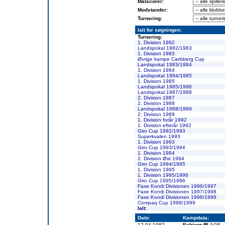
Målscorer:
Modstander:
Turnering:
Ialt for søgningen:
Turnering:
1. Division 1982
Landspokal 1982/1983
1. Division 1983
Øvrige kampe Carlsberg Cup
Landspokal 1983/1984
1. Division 1984
Landspokal 1984/1985
1. Division 1985
Landspokal 1985/1986
Landspokal 1987/1988
2. Division 1987
2. Division 1988
Landspokal 1988/1989
2. Division 1989
1. Division forår 1992
1. Division efterår 1992
Giro Cup 1992/1993
Superkvalen 1993
1. Division 1993
Giro Cup 1993/1994
1. Division 1994
2. Division Øst 1994
Giro Cup 1994/1995
1. Division 1995
1. Division 1995/1996
Giro Cup 1995/1996
Faxe Kondi Divisionen 1996/1997
Faxe Kondi Divisionen 1997/1998
Faxe Kondi Divisionen 1998/1999
Compaq Cup 1998/1999
Ialt:
Dato:
Kampdata:
12-04-1982
Esbjerg fB
-AGF