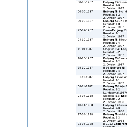
30-08-1987
Esbjerg fB
-Roski
Resultat: 2-0
2. Division 1987
06-09-1987
Esbjerg fB
-Svend
Resultat: 3-2
2. Division 1987
20-09-1987
Esbjerg fB
-BK Fr
Resultat: 1-0
2. Division 1987
27-09-1987
Greve-
Esbjerg fB
Resultat: 1-1
2. Division 1987
04-10-1987
Esbjerg fB
-Silkeb
Resultat: 2-4
2. Division 1987
11-10-1987
Slagelse B&I-
Esbj
Resultat: 2-2
2. Division 1987
18-10-1987
Esbjerg fB
-Rande
Resultat: 1-2
2. Division 1987
25-10-1987
B 93-
Esbjerg fB
Resultat: 2-4
2. Division 1987
01-11-1987
Esbjerg fB
-Vanlø
Resultat: 4-1
2. Division 1987
08-11-1987
Esbjerg fB
-Vejle 
Resultat: 1-2
Landspokal 1987
04-04-1988
Slagelse B&I-
Esbj
Resultat: 0-2
2. Division 1988
10-04-1988
Esbjerg fB
-Kastr
Resultat: 7-0
2. Division 1988
17-04-1988
Esbjerg fB
-Helsin
Resultat: 2-3
2. Division 1988
24-04-1988
B 1913-
Esbjerg f
Resultat: 3-1