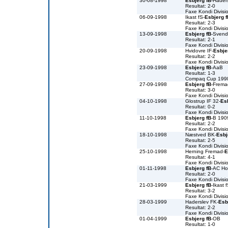
30-08-1998
Esbjerg fB
-Hader
Resultat: 2-0
Faxe Kondi Divis
06-09-1998
Ikast fS-
Esbjerg f
Resultat: 2-3
Faxe Kondi Divis
13-09-1998
Esbjerg fB
-Svend
Resultat: 2-1
Faxe Kondi Divis
20-09-1998
Hvidovre IF-
Esbje
Resultat: 2-2
Faxe Kondi Divis
23-09-1998
Esbjerg fB
-AaB
Resultat: 1-3
Compaq Cup 199
27-09-1998
Esbjerg fB
-Frema
Resultat: 3-0
Faxe Kondi Divis
04-10-1998
Glostrup IF 32-
Es
Resultat: 0-2
Faxe Kondi Divis
11-10-1998
Esbjerg fB
-B 190
Resultat: 2-2
Faxe Kondi Divis
18-10-1998
Næstved BK-
Esbj
Resultat: 2-5
Faxe Kondi Divis
25-10-1998
Herning Fremad-
E
Resultat: 4-1
Faxe Kondi Divis
01-11-1998
Esbjerg fB
-AC Ho
Resultat: 2-0
Faxe Kondi Divis
21-03-1999
Esbjerg fB
-Ikast 
Resultat: 3-2
Faxe Kondi Divis
28-03-1999
Haderslev FK-
Esb
Resultat: 2-2
Faxe Kondi Divis
01-04-1999
Esbjerg fB
-OB
Resultat: 1-0