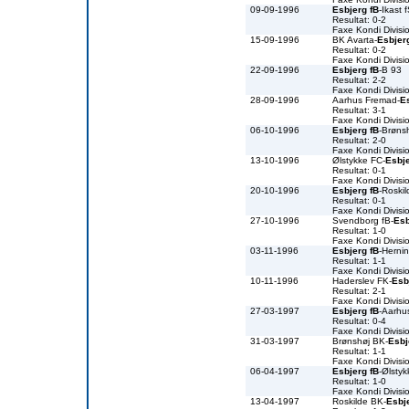
09-09-1996
Esbjerg fB
-Ikast 
Resultat: 0-2
Faxe Kondi Divis
15-09-1996
BK Avarta-
Esbjer
Resultat: 0-2
Faxe Kondi Divis
22-09-1996
Esbjerg fB
-B 93
Resultat: 2-2
Faxe Kondi Divis
28-09-1996
Aarhus Fremad-
E
Resultat: 3-1
Faxe Kondi Divis
06-10-1996
Esbjerg fB
-Brøns
Resultat: 2-0
Faxe Kondi Divis
13-10-1996
Ølstykke FC-
Esbje
Resultat: 0-1
Faxe Kondi Divis
20-10-1996
Esbjerg fB
-Roski
Resultat: 0-1
Faxe Kondi Divis
27-10-1996
Svendborg fB-
Esb
Resultat: 1-0
Faxe Kondi Divis
03-11-1996
Esbjerg fB
-Herni
Resultat: 1-1
Faxe Kondi Divis
10-11-1996
Haderslev FK-
Esb
Resultat: 2-1
Faxe Kondi Divis
27-03-1997
Esbjerg fB
-Aarhu
Resultat: 0-4
Faxe Kondi Divis
31-03-1997
Brønshøj BK-
Esbj
Resultat: 1-1
Faxe Kondi Divis
06-04-1997
Esbjerg fB
-Ølsty
Resultat: 1-0
Faxe Kondi Divis
13-04-1997
Roskilde BK-
Esbj