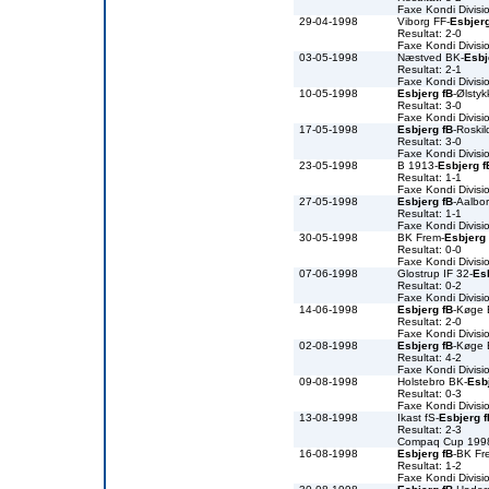
Faxe Kondi Divis
29-04-1998
Viborg FF-
Esbjerg
Resultat: 2-0
Faxe Kondi Divis
03-05-1998
Næstved BK-
Esbj
Resultat: 2-1
Faxe Kondi Divis
10-05-1998
Esbjerg fB
-Ølsty
Resultat: 3-0
Faxe Kondi Divis
17-05-1998
Esbjerg fB
-Roski
Resultat: 3-0
Faxe Kondi Divis
23-05-1998
B 1913-
Esbjerg f
Resultat: 1-1
Faxe Kondi Divis
27-05-1998
Esbjerg fB
-Aalbo
Resultat: 1-1
Faxe Kondi Divis
30-05-1998
BK Frem-
Esbjerg 
Resultat: 0-0
Faxe Kondi Divis
07-06-1998
Glostrup IF 32-
Es
Resultat: 0-2
Faxe Kondi Divis
14-06-1998
Esbjerg fB
-Køge
Resultat: 2-0
Faxe Kondi Divis
02-08-1998
Esbjerg fB
-Køge
Resultat: 4-2
Faxe Kondi Divis
09-08-1998
Holstebro BK-
Esb
Resultat: 0-3
Faxe Kondi Divis
13-08-1998
Ikast fS-
Esbjerg f
Resultat: 2-3
Compaq Cup 199
16-08-1998
Esbjerg fB
-BK Fr
Resultat: 1-2
Faxe Kondi Divis