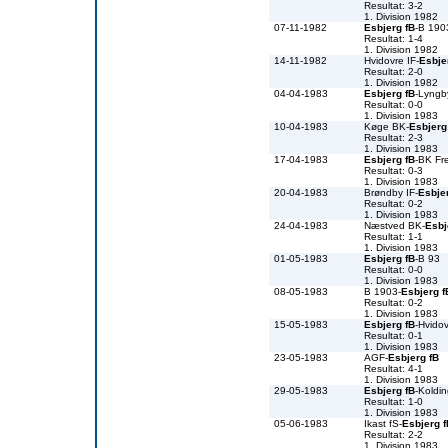
Resultat: 3-2
1. Division 1982
07-11-1982
Esbjerg fB
-B 190
Resultat: 1-4
1. Division 1982
14-11-1982
Hvidovre IF-
Esbje
Resultat: 2-0
1. Division 1982
04-04-1983
Esbjerg fB
-Lyngb
Resultat: 0-0
1. Division 1983
10-04-1983
Køge BK-
Esbjerg
Resultat: 2-3
1. Division 1983
17-04-1983
Esbjerg fB
-BK Fr
Resultat: 0-3
1. Division 1983
20-04-1983
Brøndby IF-
Esbje
Resultat: 0-2
1. Division 1983
24-04-1983
Næstved BK-
Esbj
Resultat: 1-1
1. Division 1983
01-05-1983
Esbjerg fB
-B 93
Resultat: 0-0
1. Division 1983
08-05-1983
B 1903-
Esbjerg f
Resultat: 0-2
1. Division 1983
15-05-1983
Esbjerg fB
-Hvidov
Resultat: 0-1
1. Division 1983
23-05-1983
AGF-
Esbjerg fB
Resultat: 4-1
1. Division 1983
29-05-1983
Esbjerg fB
-Koldin
Resultat: 1-0
1. Division 1983
05-06-1983
Ikast fS-
Esbjerg f
Resultat: 2-2
1. Division 1983