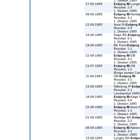
1. Division 1985
27-05-1985
Esbjerg fB
-Lyngb
Resultat: 2-3
1. Division 1985
09-06-1985
Esbjerg fB
-Herfø
Resultat: 3-1
1. Division 1985
12-06-1985
Ikast fS-
Esbjerg f
Resultat: 3-3
1. Division 1985
16-06-1985
Køge BK-
Esbjerg
Resultat: 0-1
1. Division 1985
19-06-1985
BK Frem-
Esbjerg 
Resultat: 1-1
1. Division 1985
22-06-1985
Esbjerg fB
-OB
Resultat: 3-1
1. Division 1985
21-07-1985
Esbjerg fB
-OB
Resultat: 1-2
Øvrige kampe Car
11-08-1985
OB-
Esbjerg fB
Resultat: 3-1
1. Division 1985
15-08-1985
Silkeborg IF-
Esbje
Resultat: 2-1
Landspokal 1985
18-08-1985
Esbjerg fB
-Køge
Resultat: 6-0
1. Division 1985
25-08-1985
Esbjerg fB
-Ikast 
Resultat: 1-2
1. Division 1985
01-09-1985
Herfølge BK-
Esbj
Resultat: 2-2
1. Division 1985
08-09-1985
Esbjerg fB
-Næst
Resultat: 3-2
1. Division 1985
15-09-1985
Lyngby BK-
Esbje