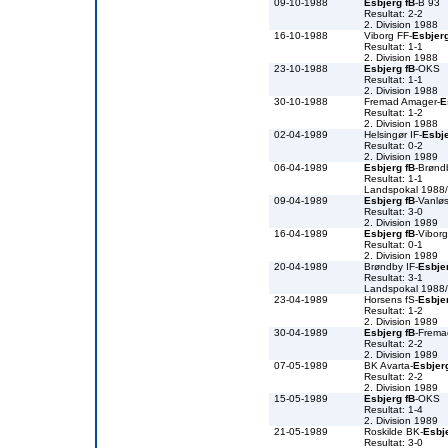
09-10-1988
Esbjerg fB
-B 93
Resultat: 2-2
2. Division 1988
16-10-1988
Viborg FF-
Esbjerg
Resultat: 1-1
2. Division 1988
23-10-1988
Esbjerg fB
-OKS
Resultat: 1-1
2. Division 1988
30-10-1988
Fremad Amager-
E
Resultat: 1-2
2. Division 1988
02-04-1989
Helsingør IF-
Esbje
Resultat: 0-2
2. Division 1989
06-04-1989
Esbjerg fB
-Brønd
Resultat: 1-1
Landspokal 1988
09-04-1989
Esbjerg fB
-Vanlø
Resultat: 3-0
2. Division 1989
16-04-1989
Esbjerg fB
-Vibor
Resultat: 0-1
2. Division 1989
20-04-1989
Brøndby IF-
Esbje
Resultat: 3-1
Landspokal 1988
23-04-1989
Horsens fS-
Esbje
Resultat: 1-2
2. Division 1989
30-04-1989
Esbjerg fB
-Frema
Resultat: 2-2
2. Division 1989
07-05-1989
BK Avarta-
Esbjer
Resultat: 2-2
2. Division 1989
15-05-1989
Esbjerg fB
-OKS
Resultat: 1-4
2. Division 1989
21-05-1989
Roskilde BK-
Esbj
Resultat: 3-0