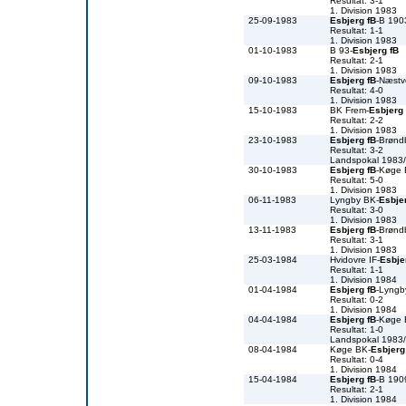
Resultat: 3-1
1. Division 1983
25-09-1983
Esbjerg fB
-B 190
Resultat: 1-1
1. Division 1983
01-10-1983
B 93-
Esbjerg fB
Resultat: 2-1
1. Division 1983
09-10-1983
Esbjerg fB
-Næst
Resultat: 4-0
1. Division 1983
15-10-1983
BK Frem-
Esbjerg 
Resultat: 2-2
1. Division 1983
23-10-1983
Esbjerg fB
-Brønd
Resultat: 3-2
Landspokal 1983
30-10-1983
Esbjerg fB
-Køge
Resultat: 5-0
1. Division 1983
06-11-1983
Lyngby BK-
Esbje
Resultat: 3-0
1. Division 1983
13-11-1983
Esbjerg fB
-Brønd
Resultat: 3-1
1. Division 1983
25-03-1984
Hvidovre IF-
Esbje
Resultat: 1-1
1. Division 1984
01-04-1984
Esbjerg fB
-Lyngb
Resultat: 0-2
1. Division 1984
04-04-1984
Esbjerg fB
-Køge
Resultat: 1-0
Landspokal 1983
08-04-1984
Køge BK-
Esbjerg
Resultat: 0-4
1. Division 1984
15-04-1984
Esbjerg fB
-B 190
Resultat: 2-1
1. Division 1984