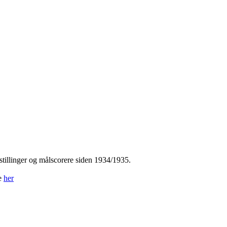
tillinger og målscorere siden 1934/1935.
ne
her