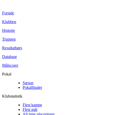
Forside
Klubben
Historie
Truppen
Resultatbørs
Database
Målscorer
Pokal
Sæson
Pokalfinaler
Klubstatistik
Flest kampe
Flest mål
All time placeringer