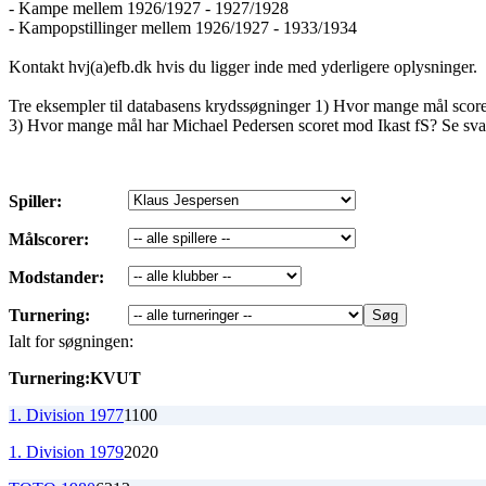
- Kampe mellem 1926/1927 - 1927/1928
- Kampopstillinger mellem 1926/1927 - 1933/1934
Kontakt hvj(a)efb.dk hvis du ligger inde med yderligere oplysninger.
Tre eksempler til databasens krydssøgninger 1) Hvor mange mål sco
3) Hvor mange mål har Michael Pedersen scoret mod Ikast fS? Se sva
Spiller:
Målscorer:
Modstander:
Turnering:
Ialt for søgningen:
Turnering:
K
V
U
T
1. Division 1977
1
1
0
0
1. Division 1979
2
0
2
0