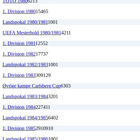
TOTO 1980
6
2
1
3
1. Division 1980
15
4
6
5
Landspokal 1980/1981
1
0
0
1
UEFA Mesterhold 1980/1981
4
2
1
1
1. Division 1981
12
5
5
2
1. Division 1982
17
7
3
7
Landspokal 1982/1983
1
0
0
1
1. Division 1983
30
9
12
9
Øvrige kampe Carlsberg Cup
6
3
0
3
Landspokal 1983/1984
3
2
0
1
1. Division 1984
22
7
4
11
Landspokal 1984/1985
6
4
0
2
1. Division 1985
29
10
9
10
Landspokal 1985/1986
1
0
0
1