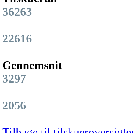
36263
22616
Gennemsnit
3297
2056
Tilbage til tilskueroversigte